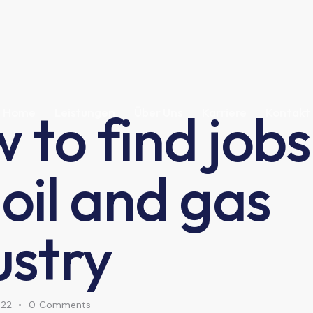
 to find jobs
Home
Leistungen
Über Uns
Karriere
Kontakt
 oil and gas
ustry
022
0
Comments