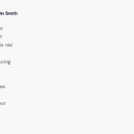
in Smith
do
t
s nisi
scing
ies
por