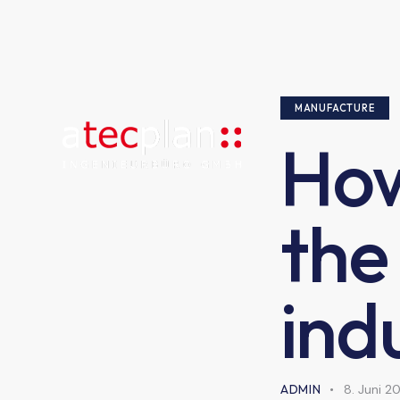
MANUFACTURE
How
the
ind
ADMIN
8. Juni 2