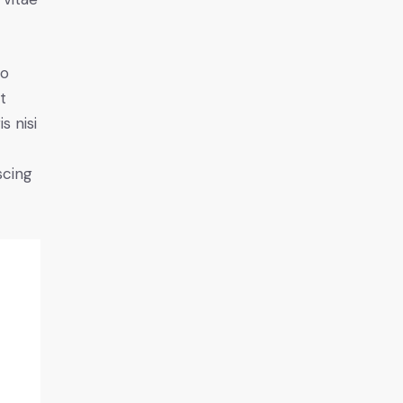
do
t
s nisi
scing