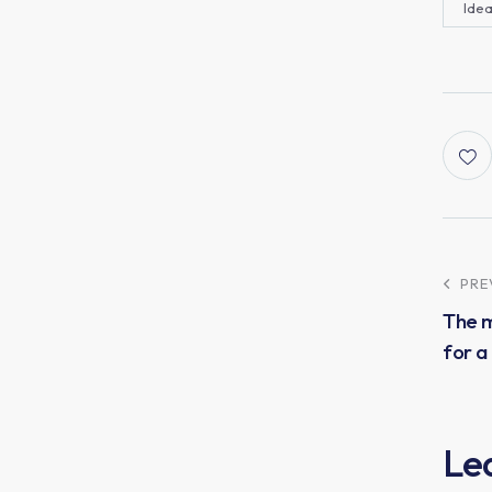
Ide
PRE
The 
for a
Le