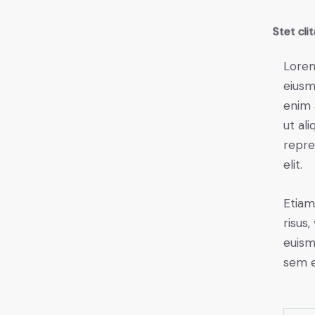
Stet cli
Lorem
eiusm
enim 
ut al
repre
elit.
Etiam
risus
euism
sem e