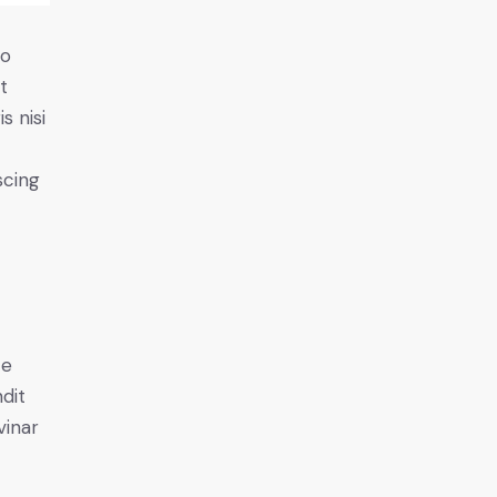
do
t
s nisi
scing
e
ce
ndit
vinar