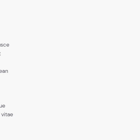
usce
t
nean
ue
 vitae