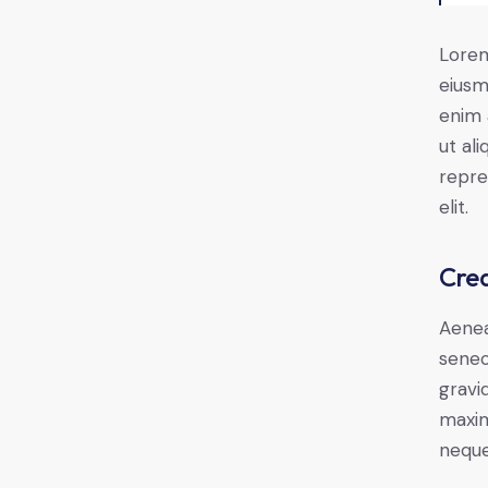
Lorem
eiusm
enim 
ut al
repre
elit.
Crea
Aenea
senec
gravid
maxim
neque