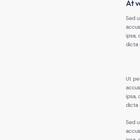
At v
Sed u
accus
ipsa,
dicta 
Ut pe
accus
ipsa,
dicta
Sed u
accus
ipsa,