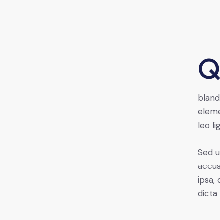
Qroin faucibus nec mauris a sodales, sed elementum 
bland
eleme
leo li
Sed u
accus
ipsa,
dicta