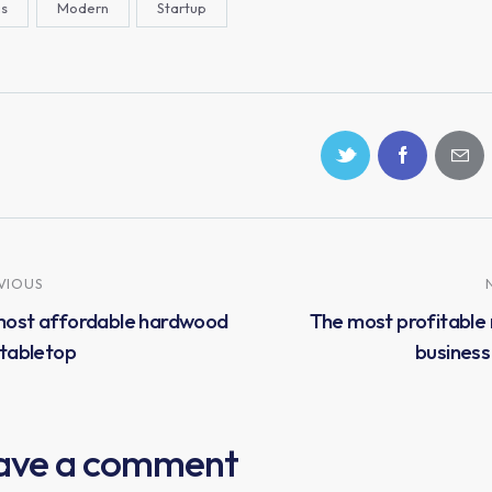
as
Modern
Startup
VIOUS
most affordable hardwood
The most profitable
 tabletop
business
ave a comment