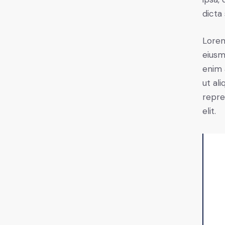
dicta
Lorem
eiusm
enim 
ut al
repre
elit.